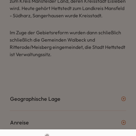
zum Kreis Mansfelder Land, deren Kreisstadt Eisleben
wird. Heute gehört Hettstedt zum Landkreis Mansfeld
- Südharz, Sangerhausen wurde Kreisstadt.
Im Zuge der Gebietsreform wurden dann schließlich
schließlich die Gemeinden Walbeck und
Ritterode/Meisberg eingemeindet, die Stadt Hettstedt
ist Verwaltungssitz.
Geographische Lage
Anreise