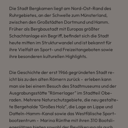
Die Stadt Bergkamen liegt am Nord-Ost-Rand des
Ruhrgebietes, an der Schwelle zum Münsterland,
zwischen den Großstädten Dortmund und Hamm.
Früher als Bergbaustadt mit Europas größter
Schachtanlage ein Begriff, befindet sich die Stadt
heute mitten im Strukturwandel und ist bekannt für
ihre Vielfalt an Sport- und Freizeitangeboten sowie
ihre besonderen kulturellen Highlights.
Die Gesc­hic­hte der erst 1966 gegründe­ten Stadt re­
icht bis zu den al­ten Römern zurück - er­le­ben kann
man sie bei einem Be­such des Stadt­mu­se­ums und der
Ausg­ra­bungsstätte "Römer­la­ger" im Stadt­te­il Obe­
raden. Meh­re­re Na­turs­chutz­ge­bi­ete, die neu ges­talte­
te Ber­ge­hal­de "Großes Holz", die La­ge an Lip­pe und
Dat­teln-Hamm-Ka­nal so­wie das West­fälisc­he Sport­
bo­ot­zent­rum - Ma­rina Rünthe mit ih­ren 310 Bo­ots­li­
egeplätzen bi­eten so­wohl der Bevölke­rung als auch