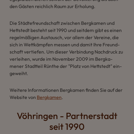
den Gästen re­ich­lich Ra­um zur Er­ho­lung.
Die Städtef­re­und­schaft zwisc­hen Berg­ka­men und
Hett­stedt bes­teht se­it 1990 und se­it­dem gibt es einen
re­gelmäßigen Aus­ta­usch, vor al­lem der Ve­re­ine, die
sich in Wettkämpfen mes­sen und da­mit Ih­re Fre­und­
schaft ver­ti­efen. Um di­eser Ver­bindung Nach­druck zu
ver­le­ihen, wur­de im No­vem­ber 2009 im Berg­ka­
mener Stadt­te­il Rünthe der "Platz von Hett­stedt" ein­
ge­we­iht.
Weitere Informationen Bergkamen finden Sie auf der
Website von
Bergkamen
.
Vöhringen - Partnerstadt
seit 1990