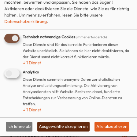
mitteilen.
möchten, bewerten und anpassen. Sie haben das Sagen!
Aktivieren oder deaktivieren Sie die Dienste, wie Sie es für richtig
halten.
Um mehr zu erfahren, lesen Sie bitte unsere
Ihre weiteren Fragen beantwortet Ihnen der Bereich
Datenschutzerklärung
.
Sachgebiet Bäume gern unter der Tel. 03476 801-203
oder via E-Mail an
baeume@hettstedt.de
.
Technisch notwendige Cookies
(immer erforderlich)
Diese Dienste sind für das korrekte Funktionieren dieser
Website unerlässlich. Sie können sie hier nicht deaktivieren, da
der Dienst sonst nicht korrekt funktionieren würde.
↓
1
Dienst
Genehmigungsverfahren
Analytics
Diese Dienste sammeln anonyme Daten zur statistischen
Analyse und Leistungsoptimierung. Die Aktivierung von
Grundstücksauskünfte
Analysediensten hilft Website-Besitzern dabei, fundierte
Entscheidungen zur Verbesserung von Online-Diensten zu
treffen.
↓
1
Dienst
Hausnummernvergabe
Ich lehne ab
Ausgewählte akzeptieren
Alle akzeptieren
Kommunale Wärmeplanung