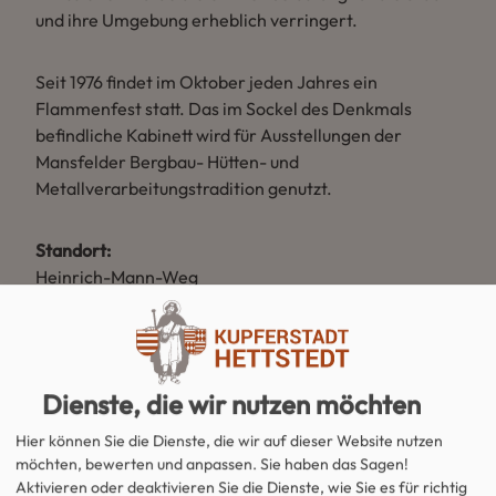
und ihre Umgebung erheblich verringert.
Seit 1976 findet im Oktober jeden Jahres ein
Flammenfest statt. Das im Sockel des Denkmals
befindliche Kabinett wird für Ausstellungen der
Mansfelder Bergbau- Hütten- und
Metallverarbeitungstradition genutzt.
Standort:
Heinrich-Mann-Weg
06333 Hettstedt
Ansprechpartner:
Förderverein Flamme der Freundschaft e. V.
Dienste, die wir nutzen möchten
Lothar Hentschel
Hier können Sie die Dienste, die wir auf dieser Website nutzen
Tel.: 03476 9069151
möchten, bewerten und anpassen. Sie haben das Sagen!
Aktivieren oder deaktivieren Sie die Dienste, wie Sie es für richtig