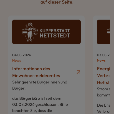
auf dieser Seite.
04.08.2026
03.08.20
News
News
Informationen des
Energie
Einwohnermeldeamtes
Verbrauc
Sehr geehrte Bürgerinnen und
Hettste
Bürger,
Strom sp
kommt es
das Bürgerbüro ist seit dem
03.08.2026 geschlossen. Bitte
Die Ener
beachten Sie, dass die
Verbrauch