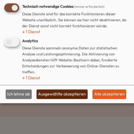
03.08.2026
Technisch notwendige Cookies
(immer erforderlich)
Diese Dienste sind für das korrekte Funktionieren dieser
Sperrung L152 zwischen Hettstedt und
Website unerlässlich. Sie können sie hier nicht deaktivieren, da
Wiederstedt
der Dienst sonst nicht korrekt funktionieren würde.
29.07.2026
↓
1
Dienst
Analytics
Sperrung Mansfelder Straße
Diese Dienste sammeln anonyme Daten zur statistischen
20.07.2026
Analyse und Leistungsoptimierung. Die Aktivierung von
Sperrung Molmecker Straße
Analysediensten hilft Website-Besitzern dabei, fundierte
Entscheidungen zur Verbesserung von Online-Diensten zu
14.07.2026
treffen.
↓
1
Dienst
Alle Meldungen anzeigen
Ich lehne ab
Ausgewählte akzeptieren
Alle akzeptieren