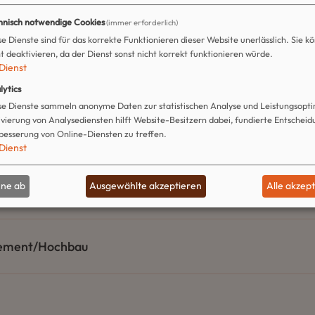
hnisch notwendige Cookies
(immer erforderlich)
se Dienste sind für das korrekte Funktionieren dieser Website unerlässlich. Sie kö
ht deaktivieren, da der Dienst sonst nicht korrekt funktionieren würde.
Dienst
eamt
lytics
se Dienste sammeln anonyme Daten zur statistischen Analyse und Leistungsopti
ivierung von Analysediensten hilft Website-Besitzern dabei, fundierte Entschei
besserung von Online-Diensten zu treffen.
ern
Dienst
hne ab
Ausgewählte akzeptieren
Alle akzep
tung
ement/Hochbau