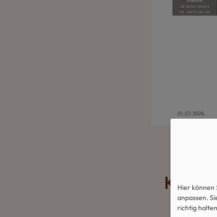
Kontak
Hier können 
anpassen. Sie
richtig halten