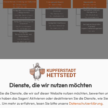
Dienste, die wir nutzen möchten
tpersonen und Ämter im Übe
Sie die Dienste, die wir auf dieser Website nutzen möchten, bewerten u
 haben das Sagen! Aktivieren oder deaktivieren Sie die Dienste, wie Sie
.
Um mehr zu erfahren, lesen Sie bitte unsere
Datenschutzerklärung
.