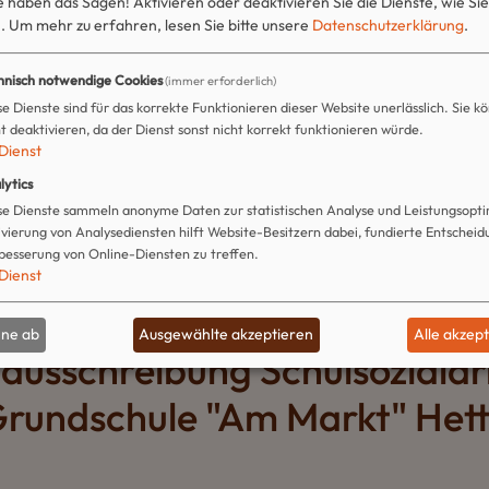
 haben das Sagen! Aktivieren oder deaktivieren Sie die Dienste, wie Sie
.
Um mehr zu erfahren, lesen Sie bitte unsere
Datenschutzerklärung
.
Externe Stellenangebot
hnisch notwendige Cookies
(immer erforderlich)
se Dienste sind für das korrekte Funktionieren dieser Website unerlässlich. Sie kö
e aktuelle externe Stellenangebote. Für Informationen z
ht deaktivieren, da der Dienst sonst nicht korrekt funktionieren würde.
ng Ihrer Bewerberdaten informieren Sie sich bitte direk
Dienst
ausschreibenden Stelle.
lytics
se Dienste sammeln anonyme Daten zur statistischen Analyse und Leistungsopti
ivierung von Analysediensten hilft Website-Besitzern dabei, fundierte Entschei
besserung von Online-Diensten zu treffen.
Dienst
hne ab
Ausgewählte akzeptieren
Alle akzep
nausschreibung Schulsozialar
Grundschule "Am Markt" Hett