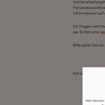
und Verarbeitung 
Personalauswahlver
Informationen auf
Für Fragen steht I
per E-Mail unter
pe
Bitte sehen Sie vo
Derzeit sind alle u
Hier können 