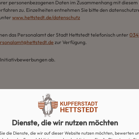
Ihrer personenbezogenen Daten im Zusammenhang mit diesem
fahren zu. Einzelheiten entnehmen Sie bitte den datenschutzr
 unter
www.hettstedt.de/datenschutz
hnen das Personalamt der Stadt Hettstedt telefonisch unter
034
rsonalamt@hettstedt.de
zur Verfügung.
n Initiativbewerbungen ab.
nsere Stellen besetzt.
Dienste, die wir nutzen möchten
Sie die Dienste, die wir auf dieser Website nutzen möchten, bewerten u