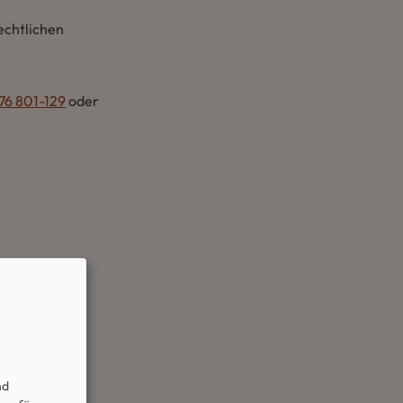
echtlichen
76 801-129
oder
nd