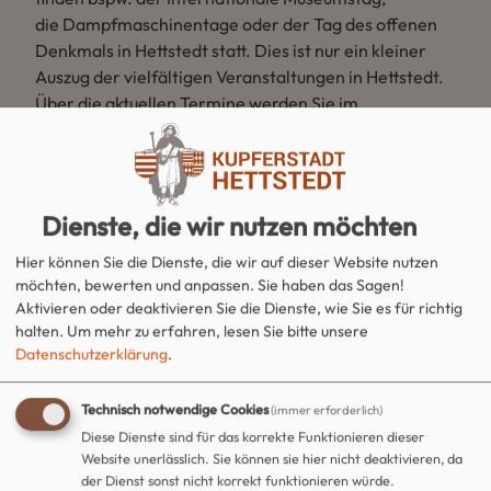
die Dampfmaschinentage oder der Tag des offenen
Denkmals in Hettstedt statt. Dies ist nur ein kleiner
Auszug der vielfältigen Veranstaltungen in Hettstedt.
Über die aktuellen Termine werden Sie im
Veranstaltungskalender
informiert.
Dienste, die wir nutzen möchten
Hier können Sie die Dienste, die wir auf dieser Website nutzen
möchten, bewerten und anpassen. Sie haben das Sagen!
Tag des offenen Denkmals
Aktivieren oder deaktivieren Sie die Dienste, wie Sie es für richtig
halten.
Um mehr zu erfahren, lesen Sie bitte unsere
Datenschutzerklärung
.
Advent in den Kupferhöfen &
Weihnachtsmarkt
Technisch notwendige Cookies
(immer erforderlich)
Diese Dienste sind für das korrekte Funktionieren dieser
Website unerlässlich. Sie können sie hier nicht deaktivieren, da
der Dienst sonst nicht korrekt funktionieren würde.