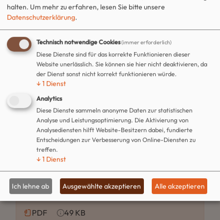
halten.
Um mehr zu erfahren, lesen Sie bitte unsere
Datenschutzerklärung
.
Antrag auf Erlaubnis zum Betrieb einer
Spielhalle
Technisch notwendige Cookies
(immer erforderlich)
Diese Dienste sind für das korrekte Funktionieren dieser
Website unerlässlich. Sie können sie hier nicht deaktivieren, da
PDF
97 KB
der Dienst sonst nicht korrekt funktionieren würde.
↓
1
Dienst
Download
Analytics
Diese Dienste sammeln anonyme Daten zur statistischen
Analyse und Leistungsoptimierung. Die Aktivierung von
Analysediensten hilft Website-Besitzern dabei, fundierte
Entscheidungen zur Verbesserung von Online-Diensten zu
treffen.
↓
1
Dienst
Antrag auf Erteilung einer
Geeignetheitsbestätigung gemäß § 33c
Ich lehne ab
Ausgewählte akzeptieren
Alle akzeptieren
Abs. 3 GewO
PDF
49 KB