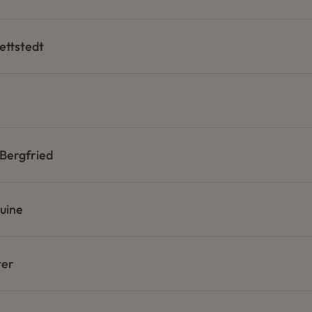
ttstedt
 Bergfried
uine
ter