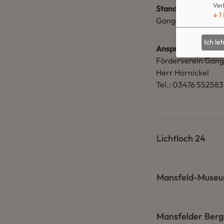
Ver
Standort:
↓
1
Gangolfstraße 1
Ich le
Ansprechpartner:
Förderverein Gango
Herr Hornickel
Tel.: 03476 552583
Lichtloch 24
Mansfeld-Museu
Mansfelder Ber