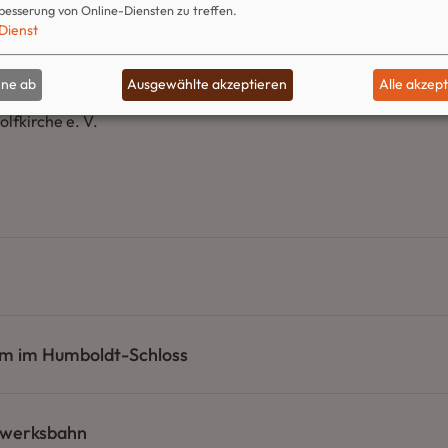
besserung von Online-Diensten zu treffen.
Dienst
hne ab
Ausgewählte akzeptieren
Alle akzep
lfkirche e. V.
m im Humboldt-Schloss
gwerksbahn