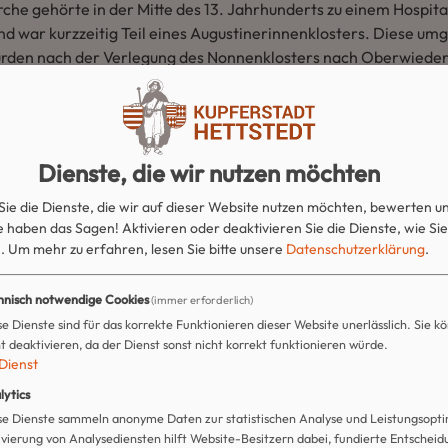
rche gehörte in der Mitte des 13. Jahrhunderts zu einem Hospita
nd war kurzzeitig Teil eines Augustinerinnenklosters. Diese u
rden nach der Verlegung des Nonnenklosters nach Oberwieders
gewandelt.
bis zur Eingemeindung des Ortes Kupferberg nach Hettstedt im J
selbständigen Siedlung. Sie wurde von der evangelischen Gemei
Dienste, die wir nutzen möchten
tergenutzt. Anschließend stand das Gebäude für viele Jahre le
Sie die Dienste, die wir auf dieser Website nutzen möchten, bewerten u
lünderungen und Vandalismus entstanden erhebliche Schäden un
 haben das Sagen! Aktivieren oder deaktivieren Sie die Dienste, wie Sie
ingen somit verloren.
.
Um mehr zu erfahren, lesen Sie bitte unsere
Datenschutzerklärung
.
gte die Stadt Hettstedt in den Besitz des kleinen Gotteshauses.
hnisch notwendige Cookies
(immer erforderlich)
 stark ruinösen Zustand. 1995 gründete sich ein Förderverein, 
se Dienste sind für das korrekte Funktionieren dieser Website unerlässlich. Sie kö
he vor dem endgültigen Verfall bewahrt und in den Folgejahren r
ht deaktivieren, da der Dienst sonst nicht korrekt funktionieren würde.
t die St.-Gangolf-Kirche ein kulturelles Zentrum in der Stadt He
Dienst
len Bauwerk finden u.a. Konzerte, Ausstellungen und zahlreiche
lytics
tt.
se Dienste sammeln anonyme Daten zur statistischen Analyse und Leistungsopti
ivierung von Analysediensten hilft Website-Besitzern dabei, fundierte Entschei