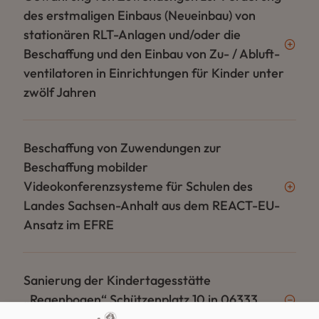
des erstmaligen Einbaus (Neueinbau) von
stationären RLT-Anlagen und/oder die
Beschaffung und den Einbau von Zu- / Abluft-
ventilatoren in Einrichtungen für Kinder unter
zwölf Jahren
Beschaffung von Zuwendungen zur
Beschaffung mobilder
Videokonferenzsysteme für Schulen des
Landes Sachsen-Anhalt aus dem REACT-EU-
Ansatz im EFRE
Sanierung der Kindertagesstätte
„Regenbogen“ Schützenplatz 10 in 06333
Hettstedt