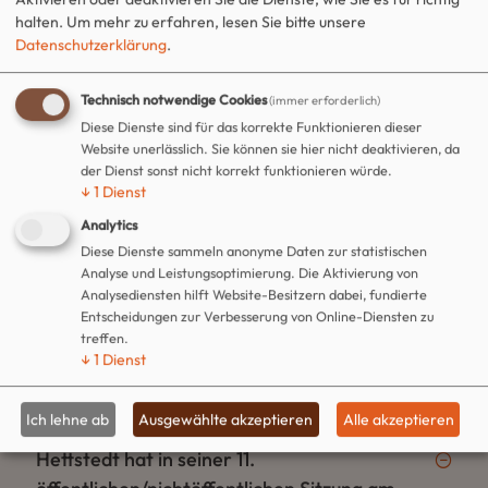
halten.
Um mehr zu erfahren, lesen Sie bitte unsere
11.03.2026 folgende Beschlüsse gefasst.
Datenschutzerklärung
.
Technisch notwendige Cookies
(immer erforderlich)
Schau der Verbandsanlagen des UHV
Diese Dienste sind für das korrekte Funktionieren dieser
Wipper-Weida
Website unerlässlich. Sie können sie hier nicht deaktivieren, da
der Dienst sonst nicht korrekt funktionieren würde.
↓
1
Dienst
Der Stadtrat der Stadt Hettstedt hat in
Analytics
Diese Dienste sammeln anonyme Daten zur statistischen
seiner 13. öffentlichen/nichtöffentlichen
Analyse und Leistungsoptimierung. Die Aktivierung von
Sitzung am 10.02.2026 folgende Beschlüsse
Analysediensten hilft Website-Besitzern dabei, fundierte
gefasst.
Entscheidungen zur Verbesserung von Online-Diensten zu
treffen.
↓
1
Dienst
Der Haupt-, Wirtschafts- und
Ich lehne ab
Ausgewählte akzeptieren
Alle akzeptieren
Vergabeausschuss des Stadtrates der Stadt
Hettstedt hat in seiner 11.