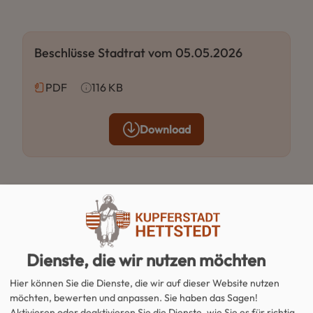
Beschlüsse Stadtrat vom 05.05.2026
PDF
116 KB
Download
Der Haupt-, Wirtschafts- und
Dienste, die wir nutzen möchten
Vergabeausschuss des Stadtrates der Stadt
Hettstedt hat in seiner 13.
Hier können Sie die Dienste, die wir auf dieser Website nutzen
möchten, bewerten und anpassen. Sie haben das Sagen!
öffentlichen/nichtöffentlichen Sitzung am
Aktivieren oder deaktivieren Sie die Dienste, wie Sie es für richtig