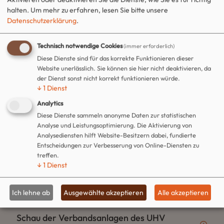
22.04.2026 folgenden Beschluss gefasst.
halten.
Um mehr zu erfahren, lesen Sie bitte unsere
Datenschutzerklärung
.
Der Stadtrat der Stadt Hettstedt hat in
Technisch notwendige Cookies
(immer erforderlich)
seiner 14. öffentlichen/nichtöffentlichen
Diese Dienste sind für das korrekte Funktionieren dieser
Website unerlässlich. Sie können sie hier nicht deaktivieren, da
Sitzung am 24.03.2026 folgende Beschlüsse
der Dienst sonst nicht korrekt funktionieren würde.
gefasst.
↓
1
Dienst
Analytics
Diese Dienste sammeln anonyme Daten zur statistischen
Der Haupt-, Wirtschafts- und
Analyse und Leistungsoptimierung. Die Aktivierung von
Analysediensten hilft Website-Besitzern dabei, fundierte
Vergabeausschuss des Stadtrates der Stadt
Entscheidungen zur Verbesserung von Online-Diensten zu
Hettstedt hat in seiner 12.
treffen.
öffentlichen/nichtöffentlichen Sitzung am
↓
1
Dienst
11.03.2026 folgende Beschlüsse gefasst.
Ich lehne ab
Ausgewählte akzeptieren
Alle akzeptieren
Schau der Verbandsanlagen des UHV